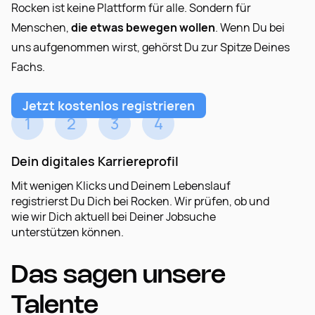
Rocken ist keine Plattform für alle. Sondern für
Menschen,
die etwas bewegen wollen
. Wenn Du bei
uns aufgenommen wirst, gehörst Du zur Spitze Deines
Fachs.
Jetzt kostenlos registrieren
1
2
3
4
Dein digitales Karriereprofil
Mit wenigen Klicks und Deinem Lebenslauf
Wenn wir zueinander passen, erstellen wir Dein
Ob und wann Du Dein Profil für Unternehmen
Unsere Expert:innen begleiten Dich persönlich. Vom
registrierst Du Dich bei Rocken. Wir prüfen, ob und
digitales Karriereprofil. Unsere Technologie und
freigibst. Kein Streuverlust, kein Blindversand. Du
ersten Kontakt bis zur finalen Entscheidung. Wir
wie wir Dich aktuell bei Deiner Jobsuche
Expert:innen matchen Dich in Echtzeit mit
bekommst volle Transparenz und behältst jederzeit
geben Feedback, koordinieren Interviews und halten
unterstützen können.
passenden Arbeitgebern. Du erhältst nur relevante
die Kontrolle. Schnell, sicher und auf Augenhöhe.
Dich auf dem Laufenden. Dein Profil bleibt dabei Dein
Matches. Mit Blick auf Deine Skills, Ziele und
konstanter Begleiter für Deinen nächsten
Entwicklungspotenziale.
Karriereschritt.
Das sagen unsere
Talente