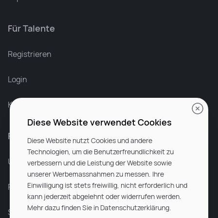
Für Talente
Leonard Ramin
Recruiter at Rocken
Registrieren
Login
Karriere bei Rocken
Diese Website verwendet Cookies
Für Unternehmen
Diese Website nutzt Cookies und andere
Technologien, um die Benutzerfreundlichkeit zu
Unsere Dienstleistungen
verbessern und die Leistung der Website sowie
unserer Werbemassnahmen zu messen. Ihre
Einwilligung ist stets freiwillig, nicht erforderlich und
Partnerunternehmen
kann jederzeit abgelehnt oder widerrufen werden.
Mehr dazu finden Sie in Datenschutzerklärung.
Sitemap