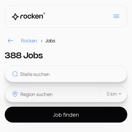
Rocken
Jobs
Für Arbeitgeber
388 Jobs
FAQ
0 km
DE
Job finden